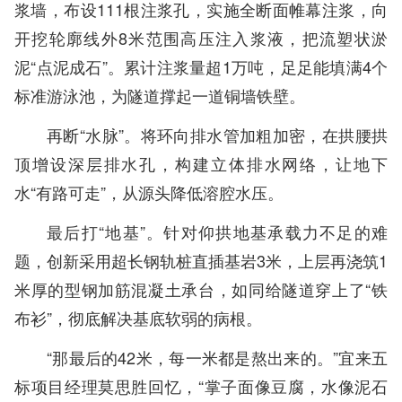
浆墙，布设111根注浆孔，实施全断面帷幕注浆，向
开挖轮廓线外8米范围高压注入浆液，把流塑状淤
泥“点泥成石”。累计注浆量超1万吨，足足能填满4个
标准游泳池，为隧道撑起一道铜墙铁壁。
再断“水脉”。将环向排水管加粗加密，在拱腰拱
顶增设深层排水孔，构建立体排水网络，让地下
水“有路可走”，从源头降低溶腔水压。
最后打“地基”。针对仰拱地基承载力不足的难
题，创新采用超长钢轨桩直插基岩3米，上层再浇筑1
米厚的型钢加筋混凝土承台，如同给隧道穿上了“铁
布衫”，彻底解决基底软弱的病根。
“那最后的42米，每一米都是熬出来的。”宜来五
标项目经理莫思胜回忆，“掌子面像豆腐，水像泥石