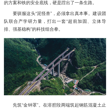
的方案和铁的安全底线，硬是蹚出了一条生路。
要驯服这头“泥怪兽”，必须拿出真本事。建设团
队联合产学研力量，打出一套“超前加固、立体导
排、强基稳构”的科技组合拳。
先筑“金钟罩”。在溶腔段两端筑起钢筋混凝土止