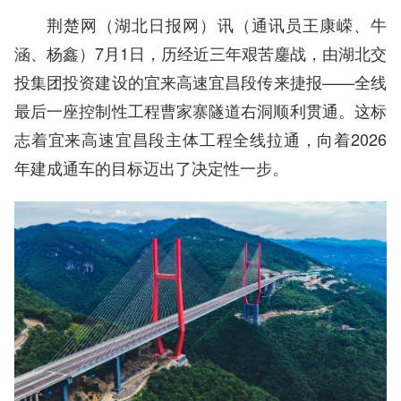
荆楚网（湖北日报网）讯（通讯员王康嵘、牛
涵、杨鑫）7月1日，历经近三年艰苦鏖战，由湖北交
投集团投资建设的宜来高速宜昌段传来捷报——全线
最后一座控制性工程曹家寨隧道右洞顺利贯通。这标
志着宜来高速宜昌段主体工程全线拉通，向着2026
年建成通车的目标迈出了决定性一步。