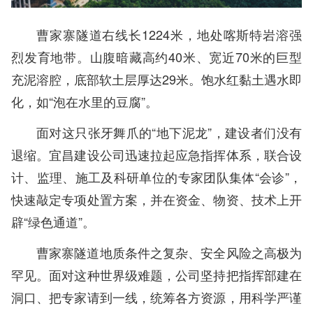
曹家寨隧道右线长1224米，地处喀斯特岩溶强
烈发育地带。山腹暗藏高约40米、宽近70米的巨型
充泥溶腔，底部软土层厚达29米。饱水红黏土遇水即
化，如“泡在水里的豆腐”。
面对这只张牙舞爪的“地下泥龙”，建设者们没有
退缩。宜昌建设公司迅速拉起应急指挥体系，联合设
计、监理、施工及科研单位的专家团队集体“会诊”，
快速敲定专项处置方案，并在资金、物资、技术上开
辟“绿色通道”。
曹家寨隧道地质条件之复杂、安全风险之高极为
罕见。面对这种世界级难题，公司坚持把指挥部建在
洞口、把专家请到一线，统筹各方资源，用科学严谨