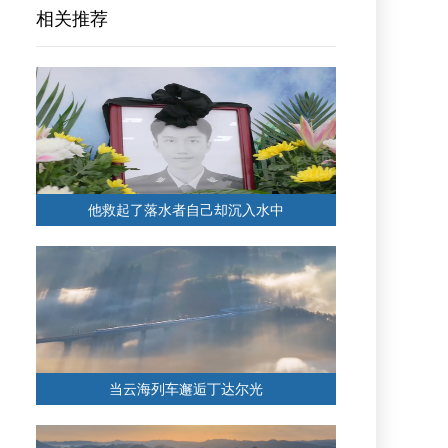
相关推荐
他救起了落水者自己却沉入水中
当云海列车邂逅丁达尔光