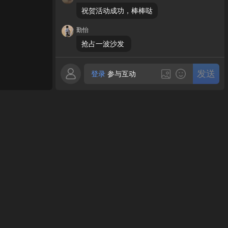
祝贺活动成功，棒棒哒
勤怡
抢占一波沙发 
发送
登录
参与互动