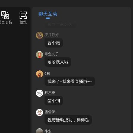
点赞，期待精彩演出
聊天互动
南柯遗梦
语言切换
预览
抢占一波沙发 
岁月静好
冒个泡
章鱼丸子
哈哈我来啦
csq
我来了~我来看直播啦~~
林惠惠
签个到
雪雪呀.
祝贺活动成功，棒棒哒
小安