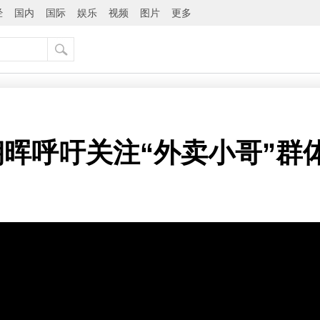
经
国内
国际
娱乐
视频
图片
更多
晖呼吁关注“外卖小哥”群