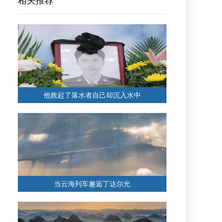
相关推荐
他救起了落水者自己却沉入水中
当云海列车邂逅丁达尔光